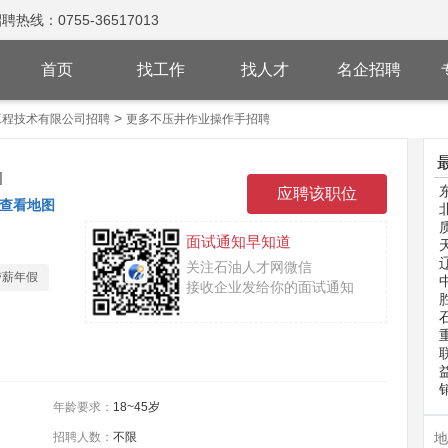
：0755-36517013
首页
找工作
找人才
名企招聘
>
工程技术有限公司招聘
更多不压井作业操作手招聘
]
查看地图
面试通知早知道
关注石油人才网微信
带薪年假
接收企业发给你的面试通知
年龄要求：
18~45岁
招聘人数：
不限
地