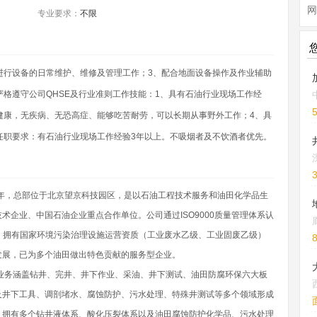
网
专业要求：
不限
进行设备的日常维护、维修及管理工作；3、配合地面设备操作及作业辅助
严格遵守公司QHSE及行业准则工作技能：1、具有石油行业现场工作经
健康，无疾病、无恐高症、能够吃苦耐劳，可以长期从事野外工作；4、具
p;任职要求：有石油行业现场工作经验3年以上。不吸烟者及不饮酒者优先。
4年，总部位于北京望京科技园区，是以石油工程技术服务和油田化学品生
企业、中国石油企业重点合作单位。公司通过ISO9000质量管理体系认
，拥有国家环境污染治理设施运营资质（工业废水乙级、工业固废乙级）
发展，已为多个油田做出特色贡献的服务型企业。
地。业务涵盖钻井、完井、井下作业、采油、井下测试、油田防腐环保六大板
及井下工具、调剖堵水、腐蚀防护、污水处理、特殊井测试等多个领域形成
。拥有多个钻井液体系、酸化压裂体系以及油田腐蚀防护化学品、污水处理