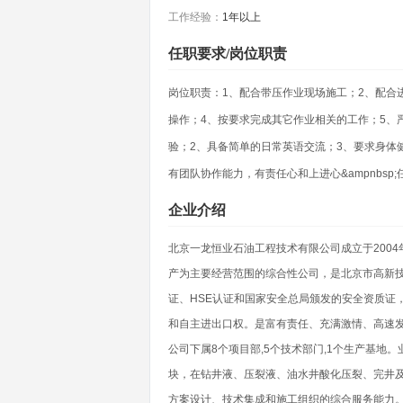
工作经验：
1年以上
任职要求/岗位职责
岗位职责：1、配合带压作业现场施工；2、配合
操作；4、按要求完成其它作业相关的工作；5、
验；2、具备简单的日常英语交流；3、要求身体
有团队协作能力，有责任心和上进心&ampnbs
企业介绍
北京一龙恒业石油工程技术有限公司成立于200
产为主要经营范围的综合性公司，是北京市高新技术
证、HSE认证和国家安全总局颁发的安全资质证
和自主进出口权。是富有责任、充满激情、高速
公司下属8个项目部,5个技术部门,1个生产基
块，在钻井液、压裂液、油水井酸化压裂、完井
方案设计、技术集成和施工组织的综合服务能力