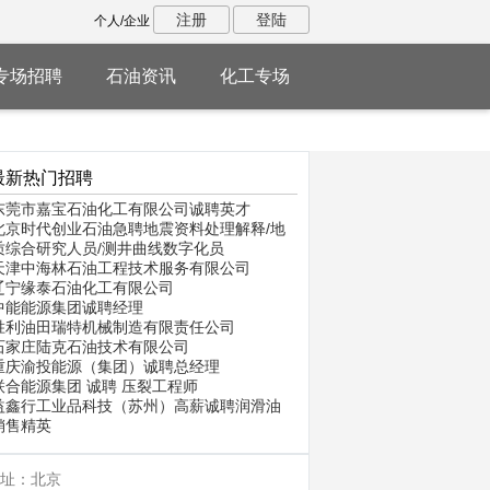
注册
登陆
个人/企业
专场招聘
石油资讯
化工专场
最新热门招聘
东莞市嘉宝石油化工有限公司诚聘英才
北京时代创业石油急聘地震资料处理解释/地
质综合研究人员/测井曲线数字化员
天津中海林石油工程技术服务有限公司
辽宁缘泰石油化工有限公司
中能能源集团诚聘经理
胜利油田瑞特机械制造有限责任公司
石家庄陆克石油技术有限公司
重庆渝投能源（集团）诚聘总经理
联合能源集团 诚聘 压裂工程师
益鑫行工业品科技（苏州）高薪诚聘润滑油
销售精英
址：北京