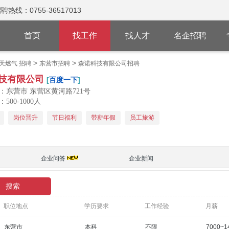
：0755-36517013
首页
找工作
找人才
名企招聘
>
>
天燃气 招聘
东营市招聘
森诺科技有限公司招聘
技有限公司
[
百度一下
]
：东营市 东营区黄河路721号
500-1000人
岗位晋升
节日福利
带薪年假
员工旅游
企业问答
企业新闻
职位地点
学历要求
工作经验
月薪
东营市
本科
不限
7000~1