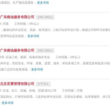
跟踪、生产测试进度跟 ...
更多详情
广东南油服务有限公司
1000-3000人
: 不限
工作经验：3年以上
作，确保钻井作业安全、高效、有序进行。2.执行钻井作业计划，根据公司和甲方的要
理司钻及其他现 ...
更多详情
广东南油服务有限公司
1000-3000人
要求: 石油工程、勘探、机电等相关专业
工作经验：4年以上
完井作业，管控安全、环保、质量、进度、成本、井控各项工作，按规范及审批设计组织
工总结与各类现场 ...
更多详情
北京宏寰管理有限公司
少于50人
求: 石油、化工、机械、机电、贸易/进出口等
工作经验：不限
时顶其岗位，行使司钻职责。‌2.监控钻井作业过程‌，注意钻头磨损、钻井液循环、井口防
.
更多详情